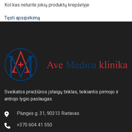
Kol kas neturite jokių produktų krepšelyje
Tęsti apsipirkimą
Sveikatos priežiūros įstaigų tinklas, teikiantis pirmojo ir
antrojo lygio paslaugas.
Plungės g. 31, 90313 Rietavas
+370 604 41 550