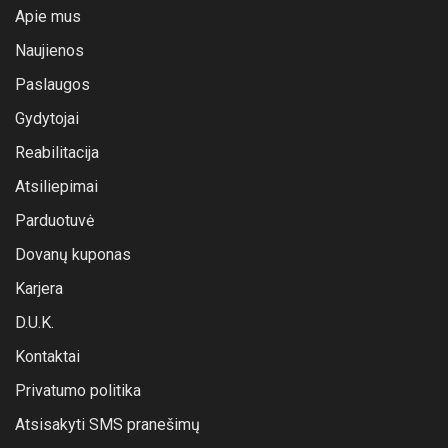
Apie mus
Naujienos
Paslaugos
Gydytojai
Reabilitacija
Atsiliepimai
Parduotuvė
Dovanų kuponas
Karjera
D.U.K.
Kontaktai
Privatumo politika
Atsisakyti SMS pranešimų